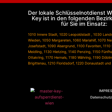
Der lokale Schlüsselnotdienst 
Key ist in den folgenden Bezi
für Sie im Einsatz:
1010 Innere Stadt
,
1020 Leopoldstadt
,
1030 Land
Wieden
,
1050 Margareten
,
1060 Mariahilf
,
1070 Ne
Josefstadt
,
1090 Alsergrund
,
1100 Favoriten
,
1110
Meidling
,
1130 Hietzing
,
1140 Penzing
,
1150 Fünfh
Ottakring
,
1170 Hernals
,
1180 Währing
,
1190 Döbli
Brigittenau
,
1210 Floridsdorf
,
1220 Donaustadt
und
IMPRE
Datenschutz