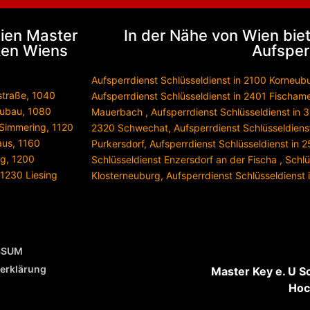
Wien Master
In der Nähe von Wien biet
rken Wiens
Aufsper
Aufsperrdienst Schlüsseldienst in 2100 Korneub
straße
,
1040
Aufsperrdienst Schlüsseldienst in 2401 Fischam
ubau
,
1080
Mauerbach
,
Aufsperrdienst Schlüsseldienst in 
 Simmering
,
1120
2320 Schwechat
,
Aufsperrdienst Schlüsseldiens
aus
,
1160
Purkersdorf
,
Aufsperrdienst Schlüsseldienst in
ng
,
1200
Schlüsseldienst Enzersdorf an der Fischa
,
Schlü
1230 Liesing
Klosterneuburg
,
Aufsperrdienst Schlüsseldienst
SSUM
erklärung
Master Key e. U S
Hoc