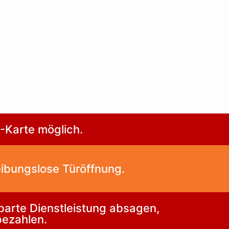
C-Karte möglich.
eibungslose Türöffnung.
barte Dienstleistung absagen,
bezahlen.