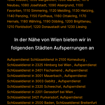
Neubau
,
1080 Josefstadt
,
1090 Alsergrund
,
1100
Favoriten
,
1110 Simmering
,
1120 Meidling
,
1130 Hietzing
,
1140 Penzing
,
1150 Fünfhaus
,
1160 Ottakring
,
1170
Hernals
,
1180 Währing
,
1190 Döbling
,
1200 Brigittenau
,
1210 Floridsdorf
,
1220 Donaustadt
und
1230 Liesing
In der Nähe von Wien bieten wir in
folgenden Städten Aufsperrungen an
Aufsperrdienst Schlüsseldienst in 2100 Korneuburg
,
Schlüsseldienst in 2325 Himberg bei Wien
,
Aufsperrdienst
Schlüsseldienst in 2401 Fischamend
,
Aufsperrdienst
Schlüsseldienst in 3001 Mauerbach
,
Aufsperrdienst
Schlüsseldienst in 3003 Gablitz
,
Aufsperrdienst
Schlüsseldienst in 2320 Schwechat
,
Aufsperrdienst
Schlüsseldienst in 2201 Gerasdorf bei Wien
,
Schlüsseldienst 3421 Purkersdorf
,
Aufsperrdienst
Schlüsseldienst in 2500 Baden
,
Schlüsseldienst Breitenfurt